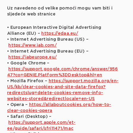
Uz navedeno od velike pomoći mogu vam biti i
sljedeće web stranice
• European Interactive Digital Advertising
Alliance (EU) –
https://edaa.eu/
• Internet Advertising Bureau (US) –
https://www.iab.com/
• Internet Advertising Bureau (EU) –
https://iabeurope.eu/
• Google Chrome –
https://support.google.com/chrome/answer/956
47?co=GENIE.Platform%3DDesktop&hl=en
• Mozilla Firefox –
https://support.mozilla.org/en-
US/kb/clear-cookies-and-site-data-firefox?
redirectslug=delete-cookies-remove-info-
websites-stored&redirectlocale=en-US
• Opera –
https://allaboutcookies.org/how-to-
clear-cookies-opera
• Safari (Desktop) –
https://support.apple.com/et-
ee/guide/safari/sfri11471/mac