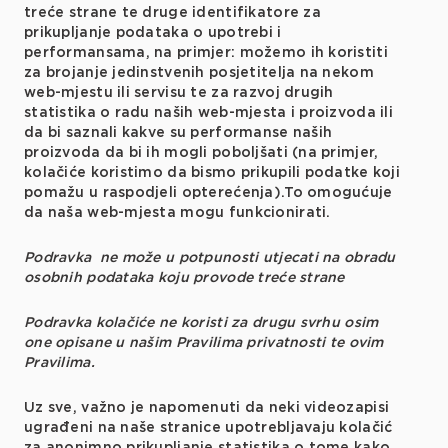
treće strane te druge identifikatore za
prikupljanje podataka o upotrebi i
performansama, na primjer: možemo ih koristiti
za brojanje jedinstvenih posjetitelja na nekom
web-mjestu ili servisu te za razvoj drugih
statistika o radu naših web-mjesta i proizvoda ili
da bi saznali kakve su performanse naših
proizvoda da bi ih mogli poboljšati (na primjer,
kolačiće koristimo da bismo prikupili podatke koji
pomažu u raspodjeli opterećenja).To omogućuje
da naša web-mjesta mogu funkcionirati.
Podravka ne može u potpunosti utjecati na obradu
osobnih podataka koju provode treće strane
Podravka kolačiće ne koristi za drugu svrhu osim
one opisane u našim Pravilima privatnosti te ovim
Pravilima.
Uz sve, važno je napomenuti da neki videozapisi
ugrađeni na naše stranice upotrebljavaju kolačić
za anonimno prikupljanje statistika o tome kako