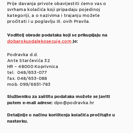
Prije davanja privole obavijestiti ćemo vas o
svrhama kolačića koji pripadaju pojedinoj
kategoriji, a o nazivima i trajanju možete
pročitati i u poglavlju III. ovih Pravila.
Voditelj obrade podataka koji se prikupljaju na
je:
dobarokusdalekosecuje.com
Podravka d.d.
Ante Starčevića 32
HR – 48000 Koprivnica
tel. 048/653-077
fax. 048/653-088
mob. 099/6651-783
Službeniku za zaštitu podataka možete se javiti
putem e-mail adrese:
dpo@podravka.hr
Detaljnije o načinu korištenja kolačića pročitajte u
nastavku.