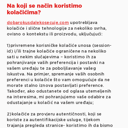
Na koji se način koristimo
kolačićima?
dobarokusdalekosecuje.com
upotrebljava
kolačiće i slične tehnologije za nekoliko svrha,
ovisno o kontekstu ili proizvodu, uključujući:
1)privremene korisničke kolačiće unosa (session-
id) i/ili trajne kolačiće ograničene na nekoliko
sati u nekim slučajevima – koristimo ih za
pohranjivanje vaših preferencija i postavki na
vašem uređaju te za poboljšavanje vašeg
iskustva. Na primjer, spremanje vaših osobnih
preferenci u kolačiće što vam omogućuje da ne
morate stalno iznova postavljati preference.
Također, ako odustanete od oglasa utemeljenih
na interesima, mi pohranjujemo vaše odabire za
odustajanje u kolačić na vašem uređaju;
2)kolačiće za provjeru autentičnosti, koji se
koriste za autentifikacijske usluge, tijekom
trajanja pregleda stranice- koristimo ih da bismo