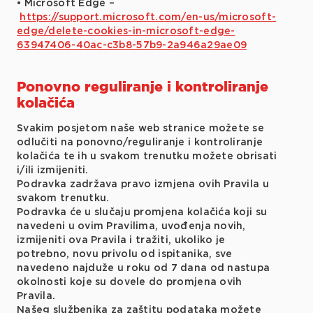
• Microsoft Edge –
https://support.microsoft.com/en-us/microsoft-
edge/delete-cookies-in-microsoft-edge-
63947406-40ac-c3b8-57b9-2a946a29ae09
Ponovno reguliranje i kontroliranje
kolačića
Svakim posjetom naše web stranice možete se
odlučiti na ponovno/reguliranje i kontroliranje
kolačića te ih u svakom trenutku možete obrisati
i/ili izmijeniti.
Podravka zadržava pravo izmjena ovih Pravila u
svakom trenutku.
Podravka će u slučaju promjena kolačića koji su
navedeni u ovim Pravilima, uvođenja novih,
izmijeniti ova Pravila i tražiti, ukoliko je
potrebno, novu privolu od ispitanika, sve
navedeno najduže u roku od 7 dana od nastupa
okolnosti koje su dovele do promjena ovih
Pravila.
Našeg službenika za zaštitu podataka možete