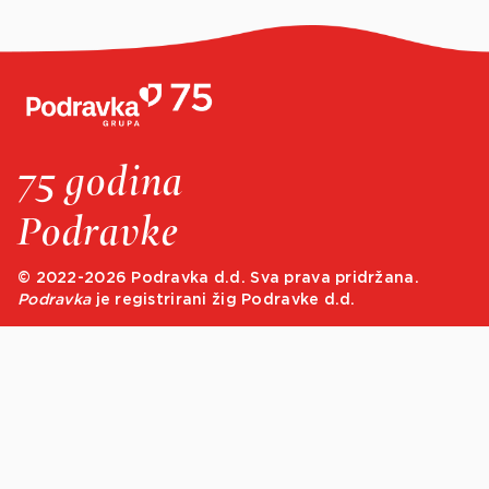
75 godina
Podravke
© 2022-2026 Podravka d.d. Sva prava pridržana.
Podravka
je registrirani žig Podravke d.d.
O Podravki
Facebook
Pravila privatnosti
Youtube
Uvjeti korištenja
Instagram
Pravila o korištenju
www.podravka.hr
kolačića