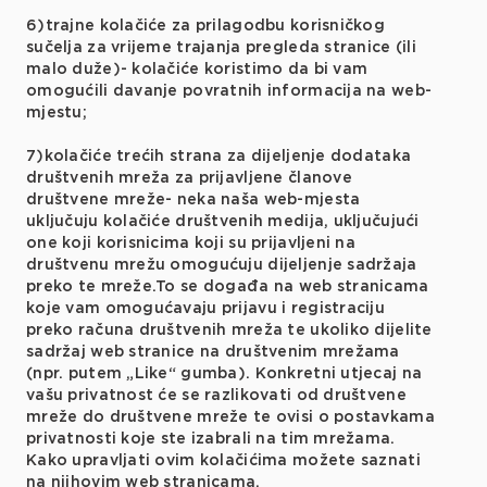
6)trajne kolačiće za prilagodbu korisničkog
sučelja za vrijeme trajanja pregleda stranice (ili
malo duže)- kolačiće koristimo da bi vam
omogućili davanje povratnih informacija na web-
mjestu;
7)kolačiće trećih strana za dijeljenje dodataka
društvenih mreža za prijavljene članove
društvene mreže- neka naša web-mjesta
uključuju kolačiće društvenih medija, uključujući
one koji korisnicima koji su prijavljeni na
društvenu mrežu omogućuju dijeljenje sadržaja
preko te mreže.To se događa na web stranicama
koje vam omogućavaju prijavu i registraciju
preko računa društvenih mreža te ukoliko dijelite
sadržaj web stranice na društvenim mrežama
(npr. putem „Like“ gumba). Konkretni utjecaj na
vašu privatnost će se razlikovati od društvene
mreže do društvene mreže te ovisi o postavkama
privatnosti koje ste izabrali na tim mrežama.
Kako upravljati ovim kolačićima možete saznati
na njihovim web stranicama.