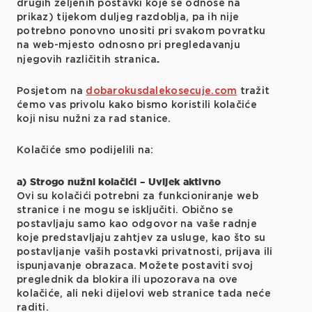
drugih željenih postavki koje se odnose na
prikaz) tijekom duljeg razdoblja, pa ih nije
potrebno ponovno unositi pri svakom povratku
na web-mjesto odnosno pri pregledavanju
.
njegovih različitih stranica
Posjetom na
dobarokusdalekosecuje.com
tražit
ćemo vas privolu kako bismo koristili kolačiće
koji nisu nužni za rad stanice.
Kolačiće smo podijelili na:
a) Strogo nužni kolačići – Uvijek aktivno
Ovi su kolačići potrebni za funkcioniranje web
stranice i ne mogu se isključiti. Obično se
postavljaju samo kao odgovor na vaše radnje
koje predstavljaju zahtjev za usluge, kao što su
postavljanje vaših postavki privatnosti, prijava ili
ispunjavanje obrazaca. Možete postaviti svoj
preglednik da blokira ili upozorava na ove
kolačiće, ali neki dijelovi web stranice tada neće
raditi.